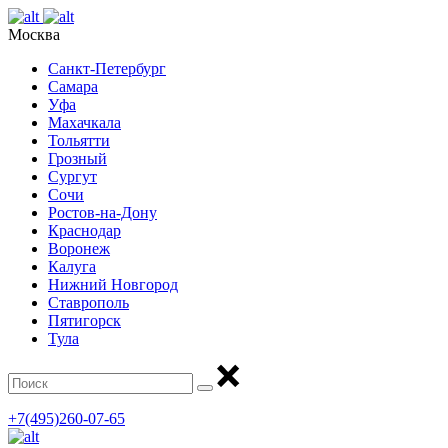
Москва
Санкт-Петербург
Самара
Уфа
Махачкала
Тольятти
Грозный
Сургут
Сочи
Ростов-на-Дону
Краснодар
Воронеж
Калуга
Нижний Новгород
Ставрополь
Пятигорск
Тула
+7(495)260-07-65