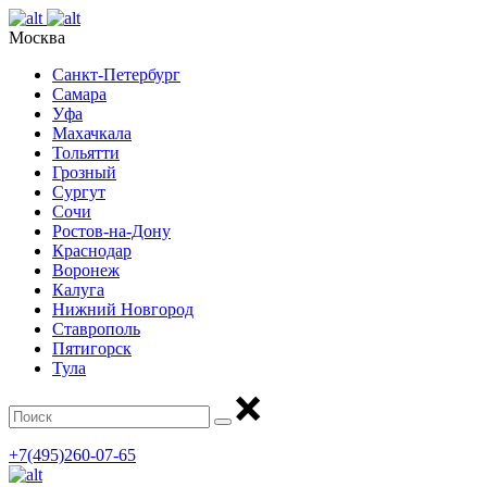
Москва
Санкт-Петербург
Самара
Уфа
Махачкала
Тольятти
Грозный
Сургут
Сочи
Ростов-на-Дону
Краснодар
Воронеж
Калуга
Нижний Новгород
Ставрополь
Пятигорск
Тула
+7(495)260-07-65