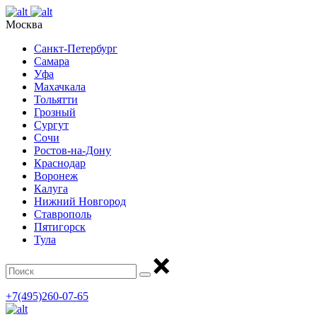
Москва
Санкт-Петербург
Самара
Уфа
Махачкала
Тольятти
Грозный
Сургут
Сочи
Ростов-на-Дону
Краснодар
Воронеж
Калуга
Нижний Новгород
Ставрополь
Пятигорск
Тула
+7(495)260-07-65