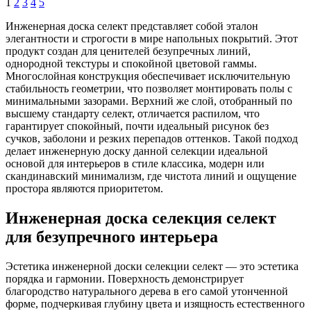
1
2
3
4
5
Инженерная доска селект представляет собой эталон
элегантности и строгости в мире напольных покрытий. Этот
продукт создан для ценителей безупречных линий,
однородной текстуры и спокойной цветовой гаммы.
Многослойная конструкция обеспечивает исключительную
стабильность геометрии, что позволяет монтировать полы с
минимальными зазорами. Верхний же слой, отобранный по
высшему стандарту селект, отличается распилом, что
гарантирует спокойный, почти идеальный рисунок без
сучков, заболони и резких перепадов оттенков. Такой подход
делает инженерную доску данной селекции идеальной
основой для интерьеров в стиле классика, модерн или
скандинавский минимализм, где чистота линий и ощущение
простора являются приоритетом.
Инженерная доска селекция селект
для безупречного интерьера
Эстетика инженерной доски селекции селект — это эстетика
порядка и гармонии. Поверхность демонстрирует
благородство натурального дерева в его самой утонченной
форме, подчеркивая глубину цвета и изящность естественного