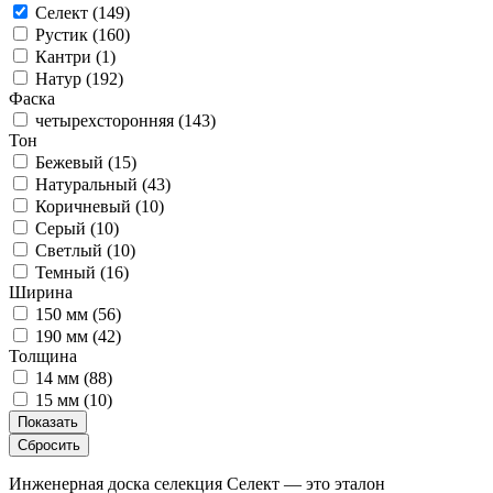
Селект (
149
)
Рустик (
160
)
Кантри (
1
)
Натур (
192
)
Фаска
четырехсторонняя (
143
)
Тон
Бежевый (
15
)
Натуральный (
43
)
Коричневый (
10
)
Серый (
10
)
Светлый (
10
)
Темный (
16
)
Ширина
150 мм (
56
)
190 мм (
42
)
Толщина
14 мм (
88
)
15 мм (
10
)
Показать
Сбросить
Инженерная доска селекция Селект — это эталон