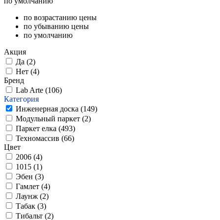
по умолчанию
по возрастанию цены
по убыванию цены
по умолчанию
Акция
Да (
2
)
Нет (
4
)
Бренд
Lab Arte (
106
)
Категория
Инженерная доска (
149
)
Модульный паркет (
2
)
Паркет елка (
493
)
Техномассив (
66
)
Цвет
2006 (
4
)
1015 (
1
)
Эбен (
3
)
Гамлет (
4
)
Лаунж (
2
)
Табак (
3
)
Тибальт (
2
)