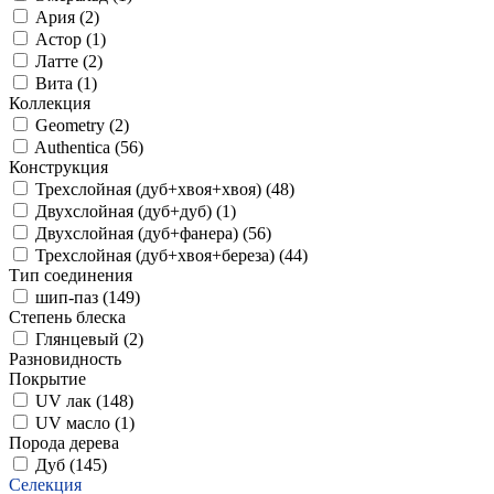
Ария (
2
)
Астор (
1
)
Латте (
2
)
Вита (
1
)
Коллекция
Geometry (
2
)
Authentica (
56
)
Конструкция
Трехслойная (дуб+хвоя+хвоя) (
48
)
Двухслойная (дуб+дуб) (
1
)
Двухслойная (дуб+фанера) (
56
)
Трехслойная (дуб+хвоя+береза) (
44
)
Тип соединения
шип-паз (
149
)
Степень блеска
Глянцевый (
2
)
Разновидность
Покрытие
UV лак (
148
)
UV масло (
1
)
Порода дерева
Дуб (
145
)
Селекция