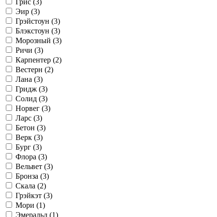
Грис (
3
)
Эир (
3
)
Грэйстоун (
3
)
Блэкстоун (
3
)
Морозный (
3
)
Ричи (
3
)
Карпентер (
2
)
Вестерн (
2
)
Лана (
3
)
Гридж (
3
)
Солид (
3
)
Норвег (
3
)
Ларс (
3
)
Бетон (
3
)
Верк (
3
)
Бург (
3
)
Флора (
3
)
Вельвет (
3
)
Бронза (
3
)
Скала (
2
)
Грэйкэт (
3
)
Мори (
1
)
Эмеральд (
1
)