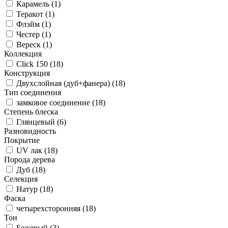
Карамель (
1
)
Теракот (
1
)
Флэйм (
1
)
Честер (
1
)
Вереск (
1
)
Коллекция
Click 150 (
18
)
Конструкция
Двухслойная (дуб+фанера) (
18
)
Тип соединения
замковое соединение (
18
)
Степень блеска
Глянцевый (
6
)
Разновидность
Покрытие
UV лак (
18
)
Порода дерева
Дуб (
18
)
Селекция
Натур (
18
)
Фаска
четырехсторонняя (
18
)
Тон
Бежевый (
3
)