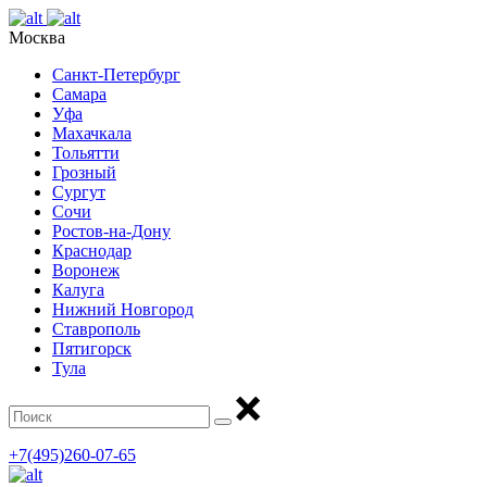
Москва
Санкт-Петербург
Самара
Уфа
Махачкала
Тольятти
Грозный
Сургут
Сочи
Ростов-на-Дону
Краснодар
Воронеж
Калуга
Нижний Новгород
Ставрополь
Пятигорск
Тула
+7(495)260-07-65