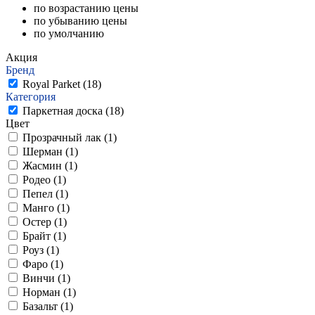
по возрастанию цены
по убыванию цены
по умолчанию
Акция
Бренд
Royal Parket (
18
)
Категория
Паркетная доска (
18
)
Цвет
Прозрачный лак (
1
)
Шерман (
1
)
Жасмин (
1
)
Родео (
1
)
Пепел (
1
)
Манго (
1
)
Остер (
1
)
Брайт (
1
)
Роуз (
1
)
Фаро (
1
)
Винчи (
1
)
Норман (
1
)
Базальт (
1
)