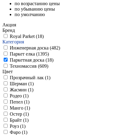
по возрастанию цены
по убыванию цены
по умолчанию
Акция
Бренд
Royal Parket (
18
)
Категория
Инженерная доска (
482
)
Паркет елка (
1395
)
Паркетная доска (
18
)
Техномассив (
609
)
Цвет
Прозрачный лак (
1
)
Шерман (
1
)
Жасмин (
1
)
Родео (
1
)
Пепел (
1
)
Манго (
1
)
Остер (
1
)
Брайт (
1
)
Роуз (
1
)
Фаро (
1
)