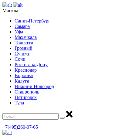
Москва
Санкт-Петербург
Самара
Уфа
Махачкала
Тольятти
Грозный
Сургут
Сочи
Ростов-на-Дону
Краснодар
Воронеж
Калуга
Нижний Новгород
Ставрополь
Пятигорск
Тула
+7(495)260-07-65