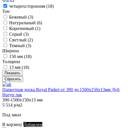
Фаска
четырехсторонняя (
18
)
Тон
Бежевый (
3
)
Натуральный (
6
)
Коричневый (
1
)
Серый (
3
)
Светлый (
2
)
Темный (
3
)
Ширина
150 мм (
18
)
Толщина
13 мм (
18
)
Показать
Сбросить
Паркетная доска Royal Parket от 390 до 1500х150х13мм Дуб
Натур лак
390-1500х150х13 мм
5 514 р/м2
Под заказ
В корзину
Добавлен