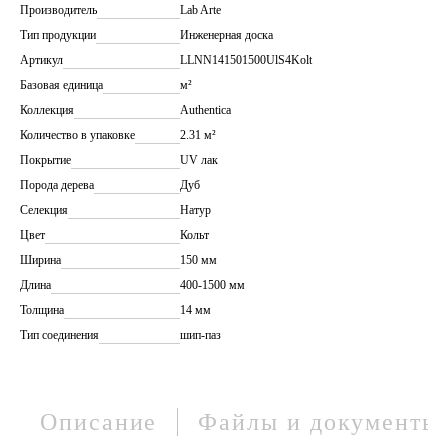
Производитель
Lab Arte
Тип продукции
Инженерная доска
Артикул
LLNN141501500UlS4Kolt
Базовая единица
м²
Коллекция
Authentica
Количество в упаковке
2.31 м²
Покрытие
UV лак
Порода дерева
Дуб
Селекция
Натур
Цвет
Кольт
Ширина
150 мм
Длина
400-1500 мм
Толщина
14 мм
Тип соединения
шип-паз
Описание
Файлы и документы