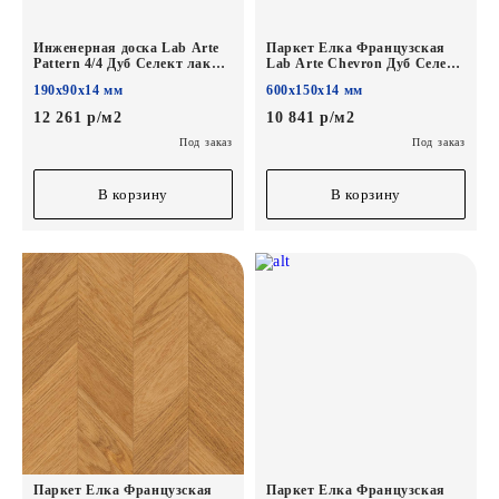
Инженерная доска Lab Arte
Паркет Елка Французская
Pattern 4/4 Дуб Селект лак
Lab Arte Chevron Дуб Селект
190/90*14/3.5мм
Хани лак
190х90х14 мм
600х150х14 мм
600/450х150х14/3/45°
12 261 р/м2
10 841 р/м2
Под заказ
Под заказ
В корзину
В корзину
Паркет Елка Французская
Паркет Елка Французская