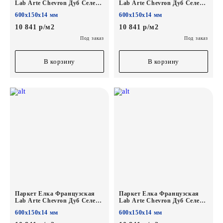
Lab Arte Chevron Дуб Селект
Lab Arte Chevron Дуб Селект
1015 лак 600/450х150х14/3/45°
Грот лак
600х150х14 мм
600х150х14 мм
600/450х150х14/3/45°
10 841 р/м2
10 841 р/м2
Под заказ
Под заказ
В корзину
В корзину
Паркет Елка Французская
Паркет Елка Французская
Lab Arte Chevron Дуб Селект
Lab Arte Chevron Дуб Селект
Эмеральд лак
Кольт лак
600х150х14 мм
600х150х14 мм
600/450х150х14/3/45°
600/450х150х14/3/45°