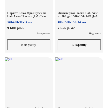
Паркет Елка Французская
Инженерная доска Lab Arte
Lab Arte Chevron Дуб Селект
от 400 до 1500х150х14/3 Дуб
Кайт лак 400/348х90х14/3/60°
Селект Деликат лак
348-400х90х14 мм
400-1500х150х14 мм
9 600 р/м2
7 656 р/м2
Распродажа
Под заказ
В корзину
В корзину