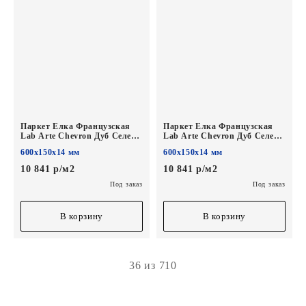
Паркет Елка Французская
Паркет Елка Французская
Lab Arte Chevron Дуб Селект
Lab Arte Chevron Дуб Селект
Ричи лак
Бург лак
600х150х14 мм
600х150х14 мм
600/450х150х14/3/45°
600/450х150х14/3/45°
10 841 р/м2
10 841 р/м2
Под заказ
Под заказ
В корзину
В корзину
36 из 710