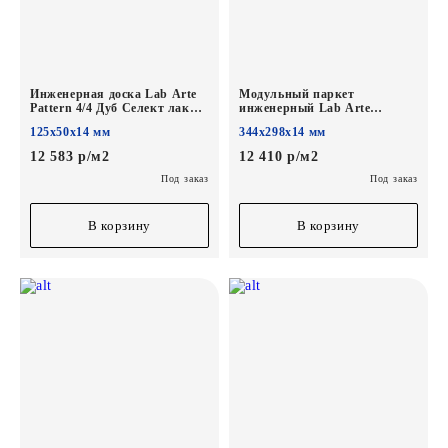
Инженерная доска Lab Arte
Модульный паркет
Pattern 4/4 Дуб Селект лак
инженерный Lab Arte
125/50*14/3мм
Шереметьевская звезда Дуб
125х50х14 мм
344х298х14 мм
Селект лак 344*298*14/3мм
12 583 р/м2
12 410 р/м2
Под заказ
Под заказ
В корзину
В корзину