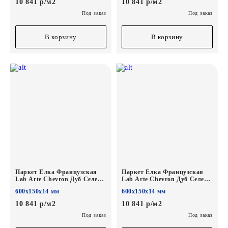
10 841 р/м2
10 841 р/м2
Под заказ
Под заказ
В корзину
В корзину
Паркет Елка Французская
Паркет Елка Французская
Lab Arte Chevron Дуб Селект
Lab Arte Chevron Дуб Селект
Грис лак
Ларс лак
600х150х14 мм
600х150х14 мм
600/450х150х14/3/45°
600/450х150х14/3/45°
10 841 р/м2
10 841 р/м2
Под заказ
Под заказ