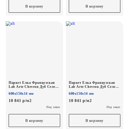
В корзину
В корзину
Паркет Елка Французская
Паркет Елка Французская
Lab Arte Chevron Дуб Селект
Lab Arte Chevron Дуб Селект
Солид лак
Тибальт лак
600х150х14 мм
600х150х14 мм
600/450х150х14/3/45°
600/450х150х14/3/45°
10 841 р/м2
10 841 р/м2
Под заказ
Под заказ
В корзину
В корзину