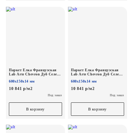
Паркет Елка Французская
Паркет Елка Французская
Lab Arte Chevron Дуб Селект
Lab Arte Chevron Дуб Селект
Лаэрт лак
Верк лак
600х150х14 мм
600х150х14 мм
600/450х150х14/3/45°
600/450х150х14/3/45°
10 841 р/м2
10 841 р/м2
Под заказ
Под заказ
В корзину
В корзину