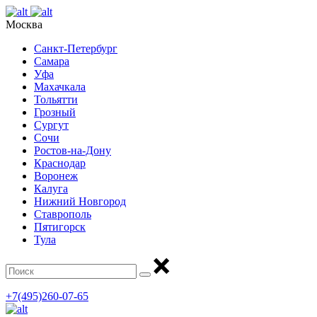
Москва
Санкт-Петербург
Самара
Уфа
Махачкала
Тольятти
Грозный
Сургут
Сочи
Ростов-на-Дону
Краснодар
Воронеж
Калуга
Нижний Новгород
Ставрополь
Пятигорск
Тула
+7(495)260-07-65